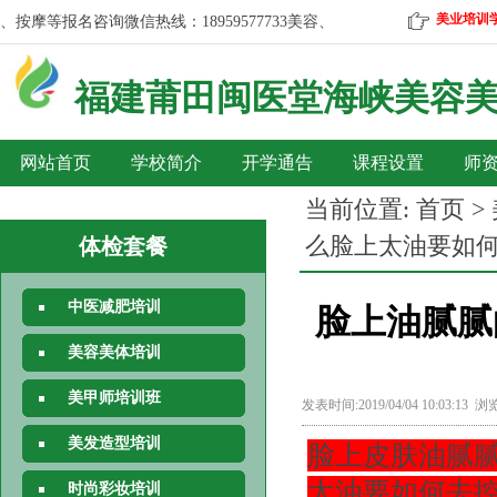
美业培训
摩等报名咨询微信热线：18959577733
美容、美发、彩妆、美甲、按摩等报
福建莆田
闽医堂海峡美容
网站首页
学校简介
开学通告
课程设置
师
当前位置:
首页
>
么脸上太油要如
体检套餐
中医减肥培训
脸上油腻腻
美容美体培训
美甲师培训班
发表时间:2019/04/04 10:03:13 
美发造型培训
脸上
皮肤
油腻
太油
要如何去
时尚彩妆培训