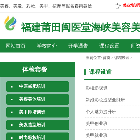
美业培训
美容、美发、彩妆、美甲、按摩等报名咨询微信
热线：18959577733
福建莆田
闽医堂海峡美容
网站首页
学校简介
开学通告
课程设置
师
当前位置:
首页
>
课程设置
>
体检套餐
课程设置
中医减肥培训
影楼影视班
美容美体培训
新娘彩妆造型全能班
个人魅力提升班
美甲师培训班
美甲创业班
美发造型培训
美甲就业班
时尚彩妆培训