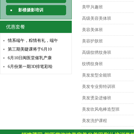
美甲兴趣班
影楼摄影培训
高级美容美体班
优惠套餐
美容美体班
情系端午，粽情有礼，端午
美容护肤班
第三期美睫课将于6月10
高级纹绣纹身班
6月10日闽医堂催乳产康
纹绣纹身班
6月份第一期3D排笔彩绘
美发发型全能班
美发专业剪特训班
美发烫染进修班
美发吹风电棒造型班
美发洗护课程