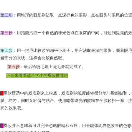
第二步
：用锥形的眼影刷沾取一点深棕色的眼影，点在眼头与眼尾的位
第三步
：用指腹沾取一个自然的珠光色点在眼窝的中间，能起到提亮的
第四步
：用一把毛比较紧的扁平小刷子，用它沾取最深的眼影，顺着眼
当部分的眼线，这样会比较自然喔。
第五步
：最后给
睫毛
刷上睫毛膏就完成了。
下面来看看适合学生的裸妆推荐吧
1
.
用软硬适中的粉底刷来上粉底，粉底刷的弧度能够很好地与脸部贴和，
腻、均匀，同时又轻薄与贴合。使用略带珠光的蜜粉在全脸轻扫一遍，
亮的效果哦。
2.
裸妆并不意味着可以完全忽略眼睛和双唇，用最能体现自然效果的色彩