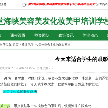
美业培训学校/美容美发化妆推拿职业技能等级鉴定站
招生热线
3
美容、美发、彩妆、美甲、按摩等报名咨询微信热线：18959577733
堂海峡美容美发化妆美甲培训
学
告
课程设置
师资团队
政策资讯
美业动态
当前位置:
首页
>
美业动态
>今天来适合学生的眼影画法
今天来适合学生的眼影
发表时间:2019/04/04 10:45:52 浏览次数:2171
身为一名学生，
对她们来说，妆容不宜太过的浓厚，小清新一点的裸
清新自然的眼妆了，今天就来教大家一款最简单的自然立体眼妆吧。
适合学生党的眼影画法
第一步
：用指腹沾取一些浅棕色的眼影后，慢慢涂抹在眼窝处。