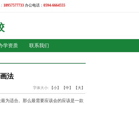
：
18957577733
办公电话：
0594-6664555
校
办学资质
联系我们
画法
字体大小:
【小】
【中】
【大】
妆
最为适合
。那么
最
需要
应该会的应该是一款