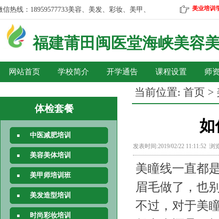
美业培训
18959577733
美容、美发、彩妆、美甲、按摩等报名咨询微信热线：189
福建莆田
闽医堂海峡美容
网站首页
学校简介
开学通告
课程设置
师
当前位置:
首页
>
体检套餐
如
中医减肥培训
发表时间:2019/02/22 11:11:52 
美容美体培训
美瞳线一直都
美甲师培训班
眉毛做了，也
美发造型培训
不过，对于美
时尚彩妆培训