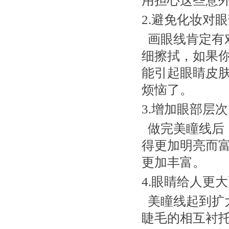
用担心这些意
2.避免化妆对
画眼线肯定有
细擦拭，如果
能引起眼睛皮
烦恼了。
3.增加眼部层次
做完美瞳线后
得更加明亮而
更加丰富。
4.眼睛给人更
美瞳线起到扩
睫毛的相互衬