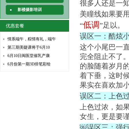
很多人还是一
影楼摄影培训
美瞳线如果要
低调
“
”
足以。
优惠套餐
误区一：酷炫
情系端午，粽情有礼，端午
这个小尾巴一
第三期美睫课将于6月10
完全阻止不了
6月10日闽医堂催乳产康
6月份第一期3D排笔彩绘
的脸随着岁月
着下垂，这时
果实在喜欢加
误区二：上色
上色过浓，如
女生，更是要
￼误区三：强