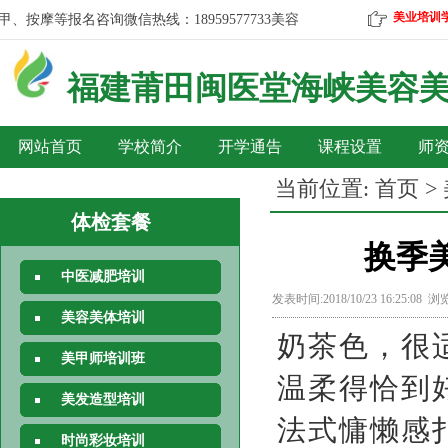
美业培训
按摩等报名咨询微信热线：18959577733
美容、美发、彩妆、美甲、按摩等
福建莆田
闽医堂海峡美容
网站首页
学校简介
开学通告
课程设置
师
当前位置:
首页
>
体检套餐
换季
中医减肥培训
发表时间:2018/10/23 16:25:08 
美容美体培训
奶茶色，很
美甲师培训班
温柔得恰到
美发造型培训
法式慵懒感
时尚彩妆培训