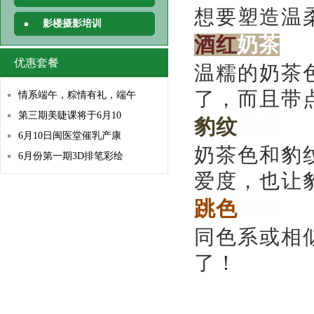
想要塑造温
影楼摄影培训
酒红
奶茶
优惠套餐
温糯的奶茶
了，而且带
情系端午，粽情有礼，端午
第三期美睫课将于6月10
豹纹
奶茶
6月10日闽医堂催乳产康
奶茶色和豹
6月份第一期3D排笔彩绘
爱度，也让
跳色
奶茶
同色系或相
了！