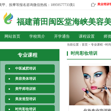
美业培训
按摩等报名咨询微信热线：18959577733
美容、美发、彩妆、美甲、按摩等
福建莆田
闽医堂海峡美容
网站首页
学校简介
开学通告
课程设置
师
当前位置：
首页
>
专业课程
>
时
时尚彩妆培训
专业课程
中医减肥培训
美容美体培训
美甲师培训班
美发造型培训
时尚彩妆培训
化妆专业培训